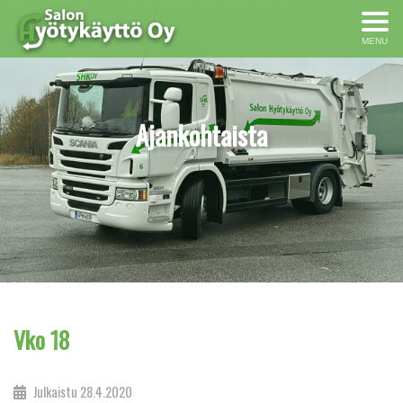
MENU
Ajankohtaista
Vko 18
Julkaistu
28.4.2020