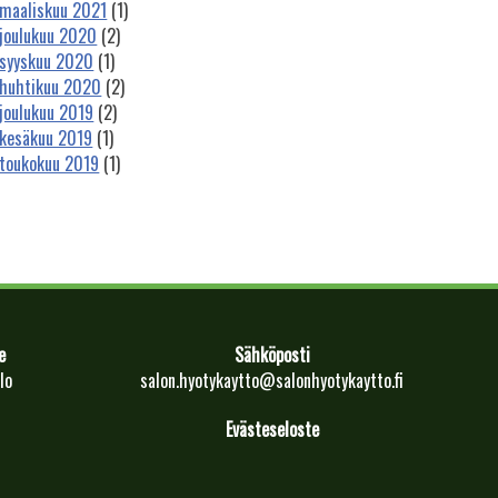
maaliskuu 2021
(1)
joulukuu 2020
(2)
syyskuu 2020
(1)
huhtikuu 2020
(2)
joulukuu 2019
(2)
kesäkuu 2019
(1)
toukokuu 2019
(1)
e
Sähköposti
lo
salon.hyotykaytto@salonhyotykaytto.fi
Evästeseloste