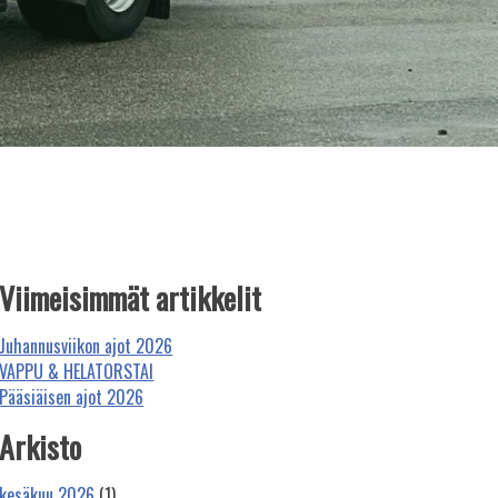
Viimeisimmät artikkelit
Juhannusviikon ajot 2026
VAPPU & HELATORSTAI
Pääsiäisen ajot 2026
Arkisto
kesäkuu 2026
(1)