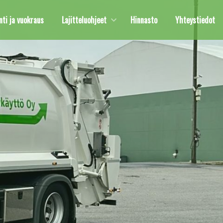
ti ja vuokraus
Lajitteluohjeet
Hinnasto
Yhteystiedot