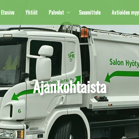
Etusivu
Yhtiöt
Palvelut
Suunnittelu
Astioiden myyn
Ajankohtaista